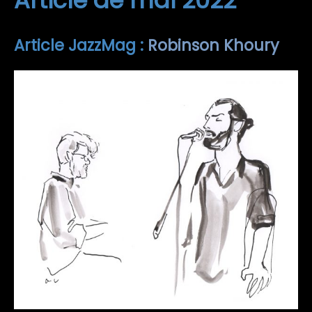
Article de mai 2022
Article JazzMag :
Robinson Khoury