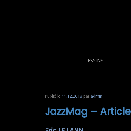
Aller
au
contenu
DESSINS
Publié le
11.12.2018
par
admin
JazzMag – Articl
Eric LE LANN