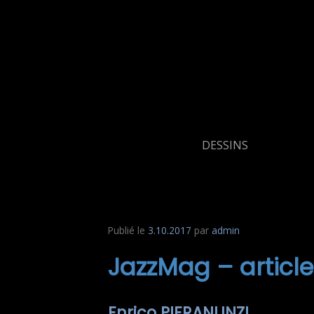
Aller
au
contenu
DESSINS
Publié le
3.10.2017
par
admin
JazzMag – article
Enrico PIERANUNZI