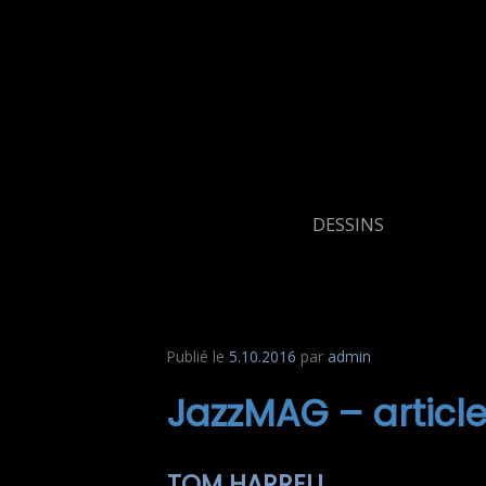
Aller
au
contenu
DESSINS
Publié le
5.10.2016
par
admin
JazzMAG – articles
TOM HARRELL