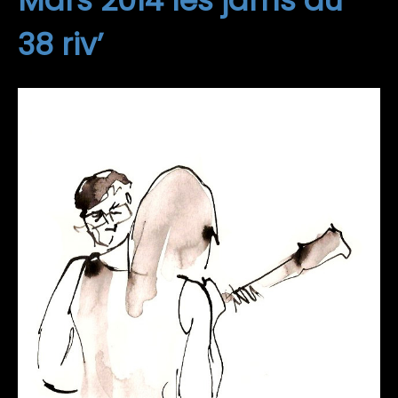
Mars 2014 les jams au
38 riv’