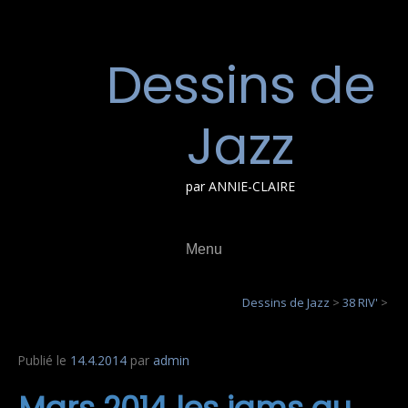
Aller
au
contenu
Dessins de
Jazz
par ANNIE-CLAIRE
Menu
Dessins de Jazz
>
38 RIV'
>
Publié le
14.4.2014
par
admin